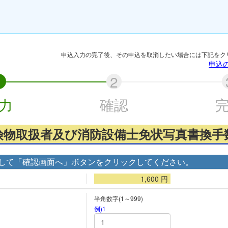
申込入力の完了後、その申込を取消したい場合には下記をク
申込
力
確認
険物取扱者及び消防設備士免状写真書換手
して「確認画面へ」ボタンをクリックしてください。
1,600
円
半角数字(1～999)
例)1