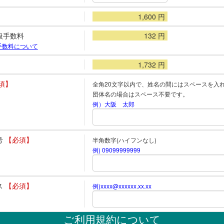
1,600
円
扱手数料
132
円
手数料について
1,732
円
須】
全角20文字以内で、姓名の間にはスペースを入
団体名の場合はスペース不要です。
例）大阪 太郎
号
【必須】
半角数字(ハイフンなし)
例) 09099999999
ス
【必須】
例)xxxx@xxxxxx.xx.xx
ご利用規約について