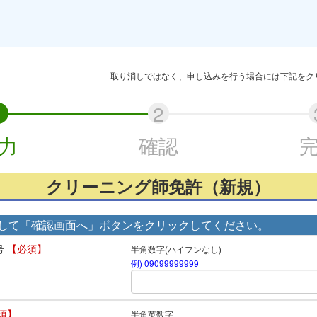
取り消しではなく、申し込みを行う場合には下記をク
力
確認
クリーニング師免許（新規）
して「確認画面へ」ボタンをクリックしてください。
号
【必須】
半角数字(ハイフンなし)
例) 09099999999
須】
半角英数字