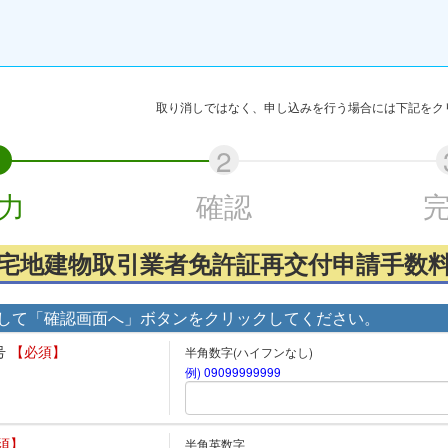
取り消しではなく、申し込みを行う場合には下記をク
力
確認
宅地建物取引業者免許証再交付申請手数
して「確認画面へ」ボタンをクリックしてください。
号
【必須】
半角数字(ハイフンなし)
例) 09099999999
須】
半角英数字